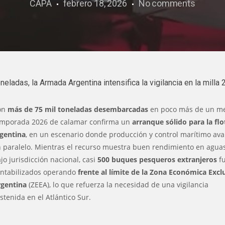
CAPA
febrero 18, 2026
No comments
eladas, la Armada Argentina intensifica la vigilancia en la milla 
on
más de 75 mil toneladas desembarcadas
en poco más de un me
emporada 2026 de calamar confirma un
arranque sólido para la flo
gentina
, en un escenario donde producción y control marítimo av
 paralelo. Mientras el recurso muestra buen rendimiento en agua
jo jurisdicción nacional, casi
500 buques pesqueros extranjeros
f
ntabilizados operando
frente al límite de la Zona Económica Excl
rgentina
(ZEEA), lo que refuerza la necesidad de una vigilancia
stenida en el Atlántico Sur.