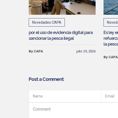
Novedades CAPA
Noved
por el uso de evidencia digital para
Es ley 
sancionar la pesca ilegal
refuerza
la pesca
By CAPA
julio 29, 2026
By CAPA
Post a Comment