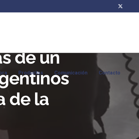
as de un
gentinos
ora
Productos
Comunicación
Contacto
a de la