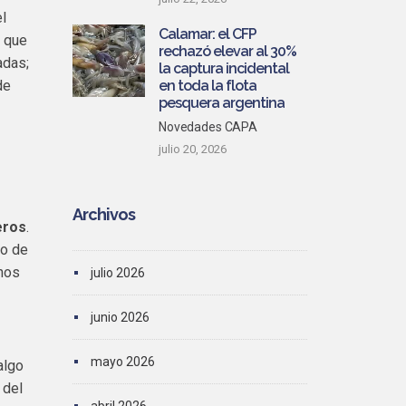
l
Calamar: el CFP
s que
rechazó elevar al 30%
adas;
la captura incidental
de
en toda la flota
pesquera argentina
Novedades CAPA
julio 20, 2026
Archivos
eros
.
mo de
unos
julio 2026
junio 2026
mayo 2026
algo
 del