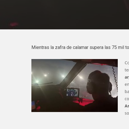
Mientras la zafra de calamar supera las 75 mil ton
C
t
ar
en
ba
co
A
so