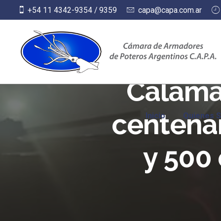
Skip
+54 11 4342-9354 / 9359
capa@capa.com.ar
to
content
Calamar
centena
Inicio
Quienes 
y 500 