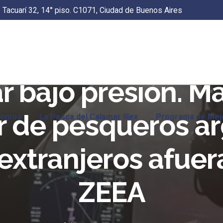
Tacuarí 32, 14° piso. C1071, Ciudad de Buenos Aires
 bajo presión. M
r de pesqueros ar
Somos
La Pesca del Calamar Illex
Programa de Mej
extranjeros afuer
ZEEA