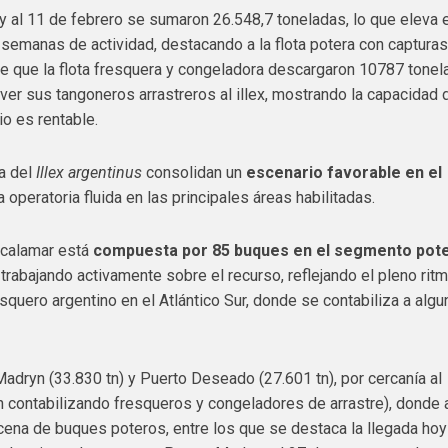
y al 11 de febrero se sumaron 26.548,7 toneladas, lo que eleva e
semanas de actividad, destacando a la flota potera con captura
e que la flota fresquera y congeladora descargaron 10787 tonel
r sus tangoneros arrastreros al illex, mostrando la capacidad 
o es rentable.
ca del
Illex argentinus
consolidan un
escenario favorable en el
 operatoria fluida en las principales áreas habilitadas.
 calamar está
compuesta por 85 buques en el segmento pot
trabajando activamente sobre el recurso, reflejando el pleno rit
squero argentino en el Atlántico Sur, donde se contabiliza a alg
adryn (33.830 tn) y Puerto Deseado (27.601 tn), por cercanía al
tn contabilizando fresqueros y congeladores de arrastre), donde 
na de buques poteros, entre los que se destaca la llegada hoy