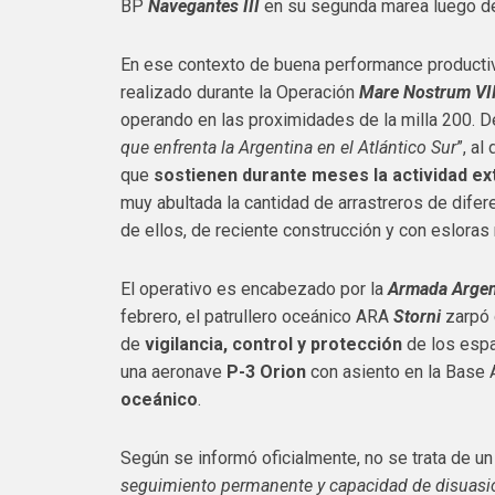
BP
Navegantes III
en su segunda marea luego de
En ese contexto de buena performance productiv
realizado durante la Operación
Mare Nostrum VII
operando en las proximidades de la milla 200. 
que enfrenta la Argentina en el Atlántico Sur
”, al
que
sostienen durante meses la actividad ex
muy abultada la cantidad de arrastreros de dife
de ellos, de reciente construcción y con eslora
El operativo es encabezado por la
Armada Argen
febrero, el patrullero oceánico ARA
Storni
zarpó 
de
vigilancia, control y protección
de los espa
una aeronave
P-3 Orion
con asiento en la Base 
oceánico
.
Según se informó oficialmente, no se trata de un
seguimiento permanente y capacidad de disuasió