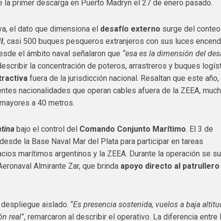
 la primer descarga en Puerto Madryn el 27 de enero pasado.
a, el dato que dimensiona el
desafío externo
surge del conteo
I
, casi 500 buques pesqueros extranjeros con sus luces encen
Desde el ámbito naval señalaron que
“esa es la dimensión del des
 describir la concentración de poteros, arrastreros y buques logís
tractiva
fuera de la jurisdicción nacional. Resaltan que este año,
rentes nacionalidades que operan cables afuera de la ZEEA, muc
s mayores a 40 metros.
tina
bajo el control del
Comando Conjunto Marítimo
. El 3 de
desde la Base Naval Mar del Plata para participar en tareas
cios marítimos argentinos y la ZEEA. Durante la operación se 
Aeronaval Almirante Zar, que brinda
apoyo directo al patrullero
 despliegue aislado. “
Es presencia sostenida, vuelos a baja altitu
n real
”, remarcaron al describir el operativo. La diferencia entre 