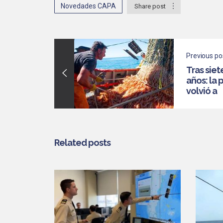
Novedades CAPA
Share post
Previous po
Tras siet
años: la 
volvió a
superar l
US$2000
millones
exportac
Related posts