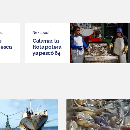
st
Next post
e
Calamar: la
pesca
flota potera
ya pescó 64
os
mil
toneladas
 en
iones