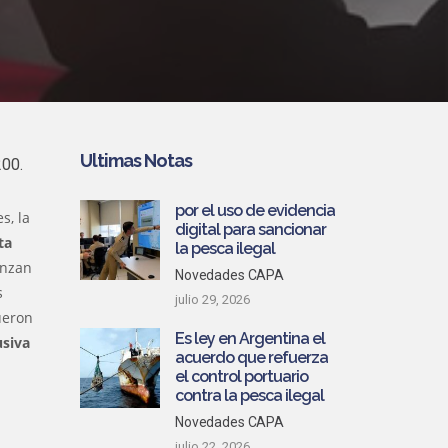
Ultimas Notas
200.
por el uso de evidencia
s, la
digital para sancionar
ta
la pesca ilegal
anzan
Novedades CAPA
s
julio 29, 2026
ueron
Es ley en Argentina el
usiva
acuerdo que refuerza
el control portuario
contra la pesca ilegal
Novedades CAPA
julio 22, 2026