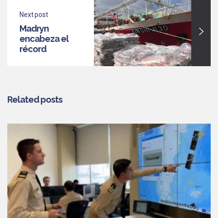
Next post
Madryn
encabeza el
récord
temprano de
descargas de
calamar
Related posts