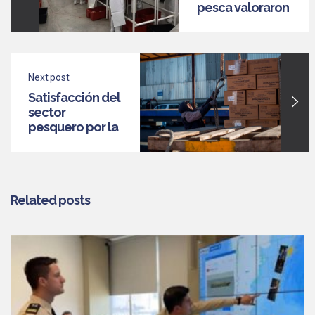
pesca valoraron
la
implementación
de un dólar
diferencial para
Next post
economías
regionales
Satisfacción del
sector
pesquero por la
implementación
de un dólar
diferencial
Related posts