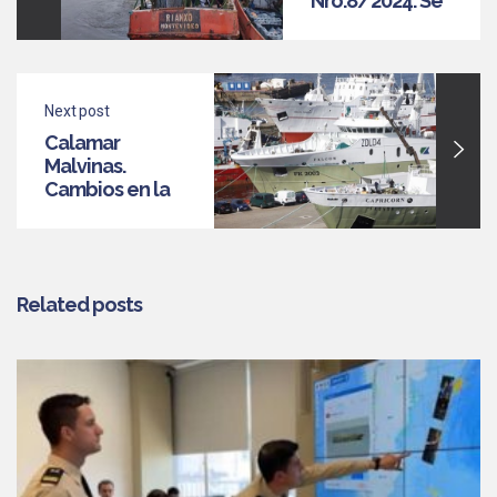
Nro.8/2024. Se
prohibió la
pesca de
calamar en la
Zona Común de
Next post
Pesca
Calamar
Malvinas.
Cambios en la
temperatura
del agua podría
haber afectado
la temporada
Related posts