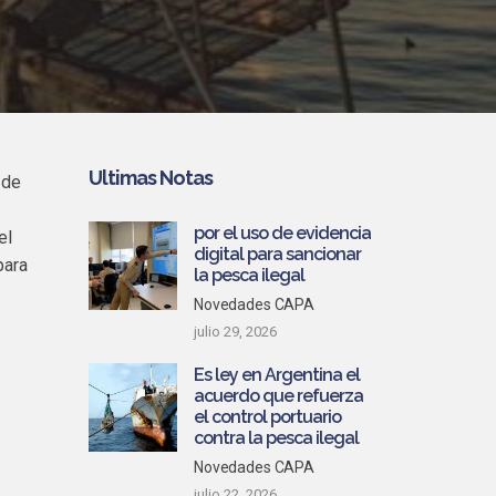
Ultimas Notas
 de
por el uso de evidencia
el
digital para sancionar
para
la pesca ilegal
Novedades CAPA
julio 29, 2026
Es ley en Argentina el
acuerdo que refuerza
el control portuario
contra la pesca ilegal
Novedades CAPA
julio 22, 2026