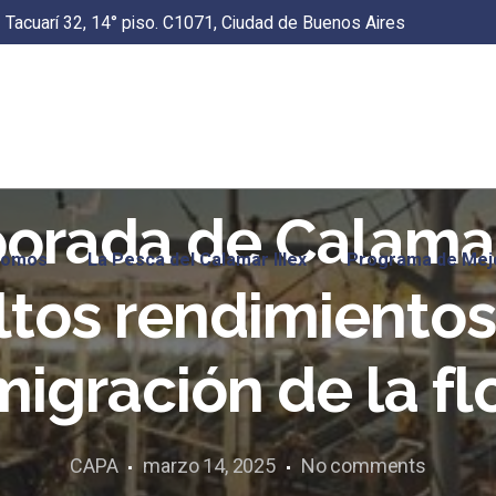
Tacuarí 32, 14° piso. C1071, Ciudad de Buenos Aires
rada de Calamar 
Somos
La Pesca del Calamar Illex
Programa de Mej
ltos rendimientos 
migración de la fl
CAPA
marzo 14, 2025
No comments