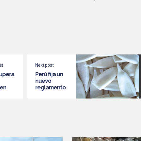
st
Next post
upera
Perú fija un
nuevo
 en
reglamento
rques
para la
ar
pesca de
pota y
fortalece su
posición
frente a la
flota china