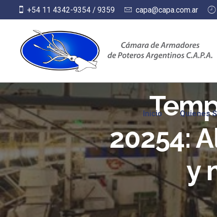
Skip
+54 11 4342-9354 / 9359
capa@capa.com.ar
to
content
Tempo
Inicio
Quienes 
20254: A
y 