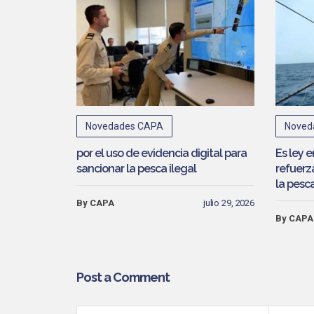
Novedades CAPA
Noved
por el uso de evidencia digital para
Es ley 
sancionar la pesca ilegal
refuerza
la pesca
By CAPA
julio 29, 2026
By CAPA
Post a Comment