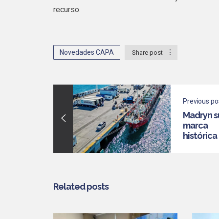
recurso.
Novedades CAPA
Share post
Previous po
Madryn s
marca
histórica
desemba
de calam
Illex
Related posts