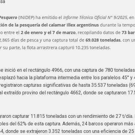
asa
 Pesquero
(INIDEP) ha emitido el
Informe Técnico Oficial N° 9/2025
, en
ión de la pesquería del calamar Illex argentinus
durante la temp
o entre el
2 de enero y el 7 de marzo
, recopilando datos de
73 ba
.865 días de pesca y una captura total de
69.028 toneladas
, con u
su parte, la flota arrastrera capturó 10.235 toneladas.
e inició en el rectángulo 4966, con una captura de 780 toneladas
esplazó hacia la plataforma intermedia entre los paralelos 45° y 
registraron capturas significativas de hasta 35.537 toneladas (6
otal extraído provino del rectángulo 4662, donde se capturaron 17
raron capturar 11.815 toneladas con un rendimiento de 27 t/día.
bles del 62% de esta captura. Además, 24 barcos operaron más 
64, donde se extrajeron 3.352 toneladas con una eficiencia de 25