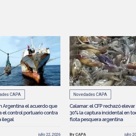
one la
argentina al
ibus
borde del
pesca
colapso
ades CAPA
Novedades CAPA
en Argentina el acuerdo que
Calamar: el CFP rechazó elevar 
 el control portuario contra
30% la captura incidental en to
 ilegal
flota pesquera argentina
julio 22, 2026
By CAPA
julio 2