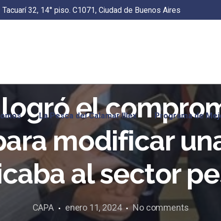
Tacuarí 32, 14° piso. C1071, Ciudad de Buenos Aires
 logró el compro
Somos
La Pesca del Calamar Illex
Programa de Mej
ara modificar un
icaba al sector p
CAPA
enero 11, 2024
No comments