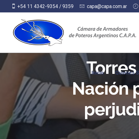
Skip
+54 11 4342-9354 / 9359
capa@capa.com.ar
to
content
Torres
Inicio
Quienes 
Nación p
perjud