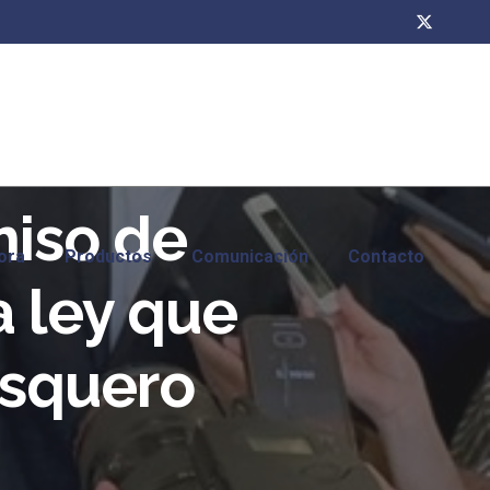
miso de
ora
Productos
Comunicación
Contacto
a ley que
esquero