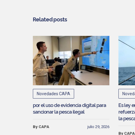
que prop
Ley ómn
para la 
Related posts
Novedades CAPA
Noved
por el uso de evidencia digital para
Es ley 
sancionar la pesca ilegal
refuerza
la pesca
By CAPA
julio 29, 2026
By CAPA